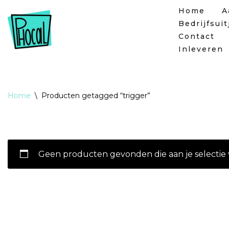
Home
A
Bedrijfsuit
Ga
Contact
naar
Inleveren
de
inhoud
Home
\
Producten getagged “trigger”
Geen producten gevonden die aan je selectie 