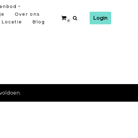
anbod
je
Over ons
Login
0
Locatie
Blog
voldoen.