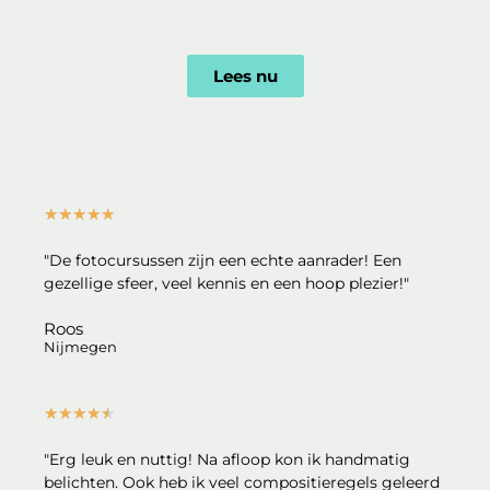
Lees nu
★
★
★
★
★
"De fotocursussen zijn een echte aanrader! Een
gezellige sfeer, veel kennis en een hoop plezier!"
Roos
Nijmegen
★
★
★
★
★
"Erg leuk en nuttig! Na afloop kon ik handmatig
belichten. Ook heb ik veel compositieregels geleerd