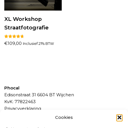
XL Workshop
Straatfotografie
Gewaardeerd
€
109,00
Inclusief 21% BTW
4.78
uit 5
Phocal
Edisonstraat 31 6604 BT Wijchen
KvK: 77822463
Privacyverklaring
Algemene Voorwaarden
Cookies
Betaalmethoden, bedenktijd en levering