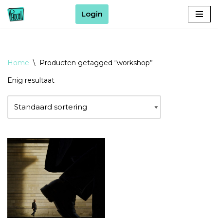
Login
Ga
naar
de
inhoud
Home
\
Producten getagged “workshop”
Enig resultaat