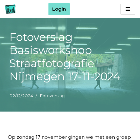
Login
Ga
naar
de
Fotoverslag
inhoud
Basisworkshop
Straatfotografie
Nijmegen 17-11-2024
02/12/2024
Fotoverslag
Op zondag 17 november gingen we met een groep