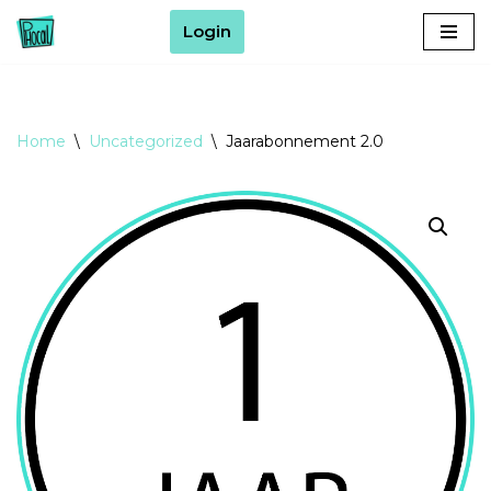
Login
Ga
naar
de
inhoud
Home
\
Uncategorized
\
Jaarabonnement 2.0