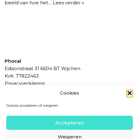
beeld van hoe het…
Lees verder »
Phocal
Edisonstraat 31 6604 BT Wijchen
KvK: 77822463
Privacyverklaring
Algemene Voorwaarden
Cookies
Betaalmethoden, bedenktijd en levering
Cookies accepteren of weigeren
Contact
Accepteren
info@phocal.nl
024 234 29 15
Weigeren