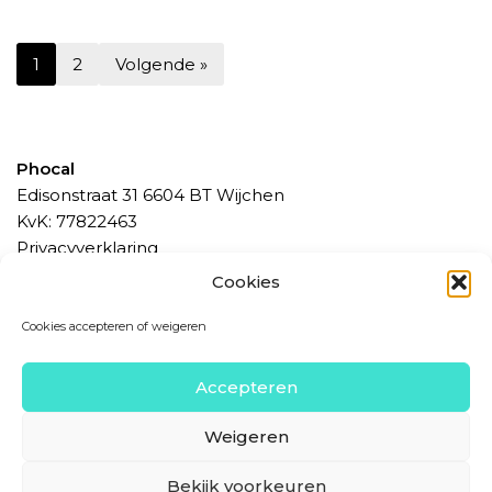
1
2
Volgende »
Phocal
Edisonstraat 31 6604 BT Wijchen
KvK: 77822463
Privacyverklaring
Algemene Voorwaarden
Cookies
Betaalmethoden, bedenktijd en levering
Cookies accepteren of weigeren
Contact
Accepteren
info@phocal.nl
024 234 29 15
Weigeren
Bekijk voorkeuren